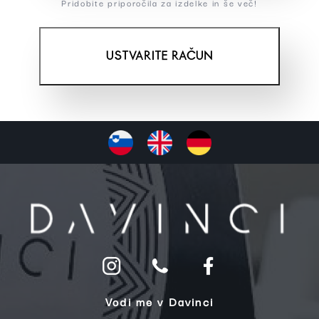
Pridobite priporočila za izdelke in še več!
USTVARITE RAČUN
Vodi me v Davinci