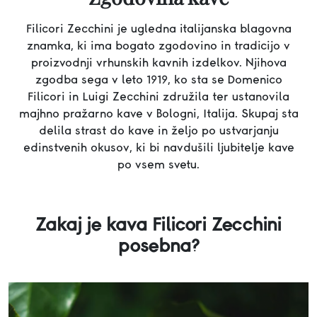
Filicori Zecchini je ugledna italijanska blagovna
znamka, ki ima bogato zgodovino in tradicijo v
proizvodnji vrhunskih kavnih izdelkov. Njihova
zgodba sega v leto 1919, ko sta se Domenico
Filicori in Luigi Zecchini združila ter ustanovila
majhno pražarno kave v Bologni, Italija. Skupaj sta
delila strast do kave in željo po ustvarjanju
edinstvenih okusov, ki bi navdušili ljubitelje kave
po vsem svetu.
Zakaj je kava Filicori Zecchini
posebna?