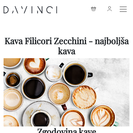
Kava Filicori Zecchini - najboljša
kava
Zgodovina kave