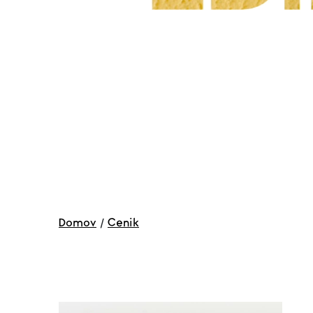
Domov
/
Cenik