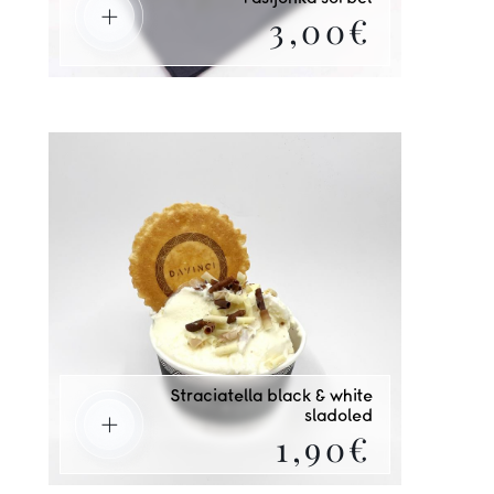
3,00€
Straciatella black & white
sladoled
1,90€