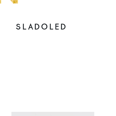
SLADOLED