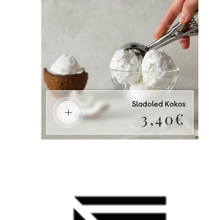
Sladoled Kokos
3,40€